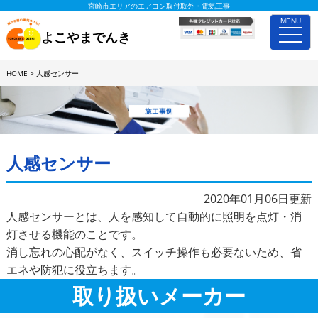
宮崎市エリアのエアコン取付取外・電気工事
MENU
toggle
よこやまでんき
naviga
HOME
>
人感センサー
施工事例詳細
人感センサー
2020年01月06日更新
人感センサーとは、人を感知して自動的に照明を点灯・消
灯させる機能のことです。
消し忘れの心配がなく、スイッチ操作も必要ないため、省
エネや防犯に役立ちます。
取り扱いメーカー