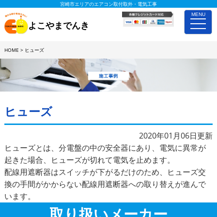
宮崎市エリアのエアコン取付取外・電気工事
MENU
toggle
よこやまでんき
naviga
HOME
>
ヒューズ
施工事例詳細
ヒューズ
2020年01月06日更新
ヒューズとは、分電盤の中の安全器にあり、電気に異常が
起きた場合、ヒューズが切れて電気を止めます。
配線用遮断器はスイッチが下がるだけのため、ヒューズ交
換の手間がかからない配線用遮断器への取り替えが進んで
います。
取り扱いメーカー